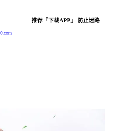
推荐『下载APP』 防止迷路
00.com