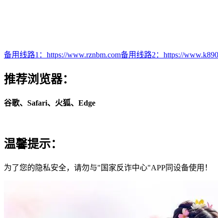
备用线路
1
：
https://www.rznbm.com
备用线路
2
：
https://www.k89
推荐浏览器：
谷歌、Safari、火狐、Edge
温馨提示：
为了您的隐私安全，请勿与"国家反诈中心"APP同设备使用！