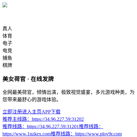
真人
体育
电子
电竞
捕鱼
棋牌
美女荷官 · 在线发牌
全网最美荷官，倾情出演，极致视觉盛宴，多元游戏种类，为
您带来最舒心的游戏体验。
立即注册
进入主页
APP下载
推荐主线路：
https://34.96.227.59:31202
推荐线路：
https://34.96.227.59:31201
推荐线路：
https://www.1nzkex.com
推荐线路：
https://www.plov9r.com