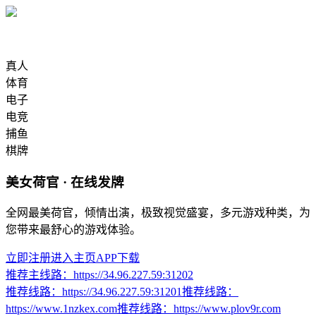
真人
体育
电子
电竞
捕鱼
棋牌
美女荷官 · 在线发牌
全网最美荷官，倾情出演，极致视觉盛宴，多元游戏种类，为
您带来最舒心的游戏体验。
立即注册
进入主页
APP下载
推荐主线路：
https://34.96.227.59:31202
推荐线路：
https://34.96.227.59:31201
推荐线路：
https://www.1nzkex.com
推荐线路：
https://www.plov9r.com