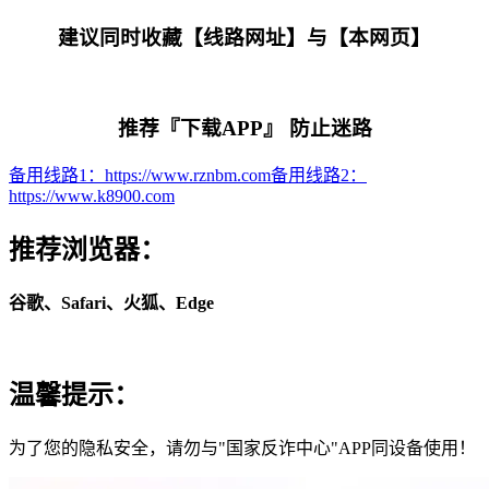
建议同时收藏【线路网址】与【本网页】
推荐『下载APP』 防止迷路
备用线路
1
：
https://www.rznbm.com
备用线路
2
：
https://www.k8900.com
推荐浏览器：
谷歌、Safari、火狐、Edge
温馨提示：
为了您的隐私安全，请勿与"国家反诈中心"APP同设备使用！