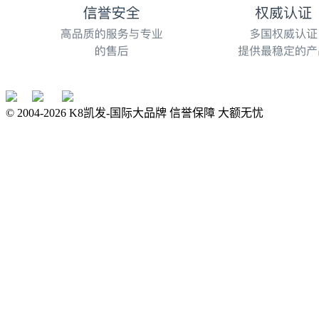
© 2004-
2026
K8凯发-国际大品牌 信誉保障 大额无忧