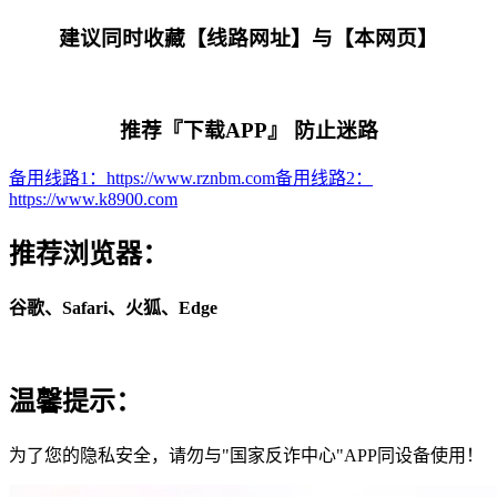
建议同时收藏【线路网址】与【本网页】
推荐『下载APP』 防止迷路
备用线路
1
：
https://www.rznbm.com
备用线路
2
：
https://www.k8900.com
推荐浏览器：
谷歌、Safari、火狐、Edge
温馨提示：
为了您的隐私安全，请勿与"国家反诈中心"APP同设备使用！