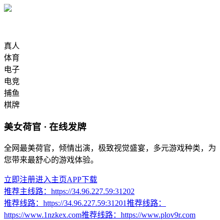
真人
体育
电子
电竞
捕鱼
棋牌
美女荷官 · 在线发牌
全网最美荷官，倾情出演，极致视觉盛宴，多元游戏种类，为
您带来最舒心的游戏体验。
立即注册
进入主页
APP下载
推荐主线路：
https://34.96.227.59:31202
推荐线路：
https://34.96.227.59:31201
推荐线路：
https://www.1nzkex.com
推荐线路：
https://www.plov9r.com