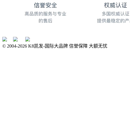
© 2004-
2026
K8凯发-国际大品牌 信誉保障 大额无忧