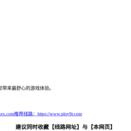
您带来最舒心的游戏体验。
kex.com
推荐线路：
https://www.plov9r.com
建议同时收藏【线路网址】与【本网页】