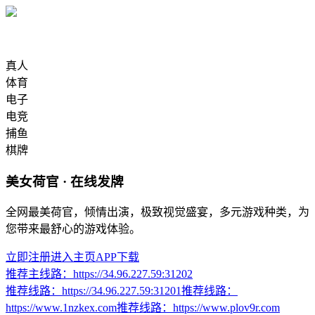
真人
体育
电子
电竞
捕鱼
棋牌
美女荷官 · 在线发牌
全网最美荷官，倾情出演，极致视觉盛宴，多元游戏种类，为
您带来最舒心的游戏体验。
立即注册
进入主页
APP下载
推荐主线路：
https://34.96.227.59:31202
推荐线路：
https://34.96.227.59:31201
推荐线路：
https://www.1nzkex.com
推荐线路：
https://www.plov9r.com