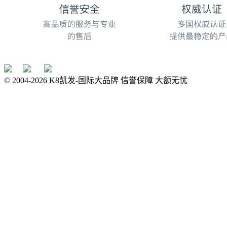
© 2004-
2026
K8凯发-国际大品牌 信誉保障 大额无忧