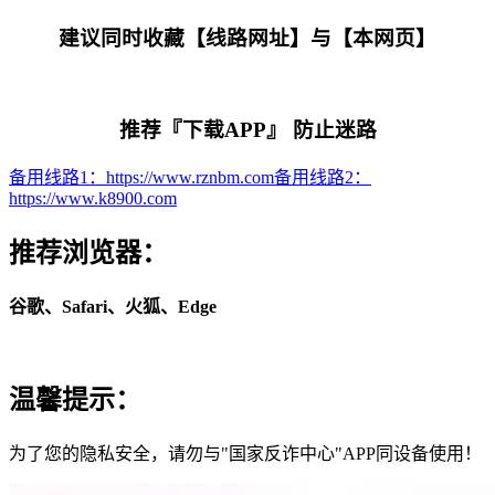
建议同时收藏【线路网址】与【本网页】
推荐『下载APP』 防止迷路
备用线路
1
：
https://www.rznbm.com
备用线路
2
：
https://www.k8900.com
推荐浏览器：
谷歌、Safari、火狐、Edge
温馨提示：
为了您的隐私安全，请勿与"国家反诈中心"APP同设备使用！