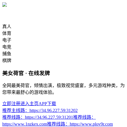
真人
体育
电子
电竞
捕鱼
棋牌
美女荷官 · 在线发牌
全网最美荷官，倾情出演，极致视觉盛宴，多元游戏种类，为
您带来最舒心的游戏体验。
立即注册
进入主页
APP下载
推荐主线路：
https://34.96.227.59:31202
推荐线路：
https://34.96.227.59:31201
推荐线路：
https://www.1nzkex.com
推荐线路：
https://www.plov9r.com