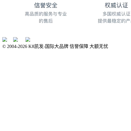
© 2004-
2026
K8凯发-国际大品牌 信誉保障 大额无忧