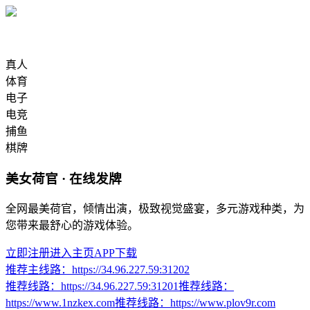
真人
体育
电子
电竞
捕鱼
棋牌
美女荷官 · 在线发牌
全网最美荷官，倾情出演，极致视觉盛宴，多元游戏种类，为
您带来最舒心的游戏体验。
立即注册
进入主页
APP下载
推荐主线路：
https://34.96.227.59:31202
推荐线路：
https://34.96.227.59:31201
推荐线路：
https://www.1nzkex.com
推荐线路：
https://www.plov9r.com