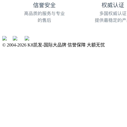
© 2004-
2026
K8凯发-国际大品牌 信誉保障 大额无忧