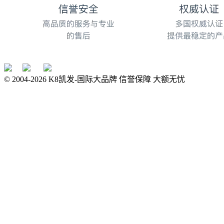
© 2004-
2026
K8凯发-国际大品牌 信誉保障 大额无忧