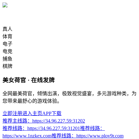
真人
体育
电子
电竞
捕鱼
棋牌
美女荷官 · 在线发牌
全网最美荷官，倾情出演，极致视觉盛宴，多元游戏种类，为
您带来最舒心的游戏体验。
立即注册
进入主页
APP下载
推荐主线路：
https://34.96.227.59:31202
推荐线路：
https://34.96.227.59:31201
推荐线路：
https://www.1nzkex.com
推荐线路：
https://www.plov9r.com