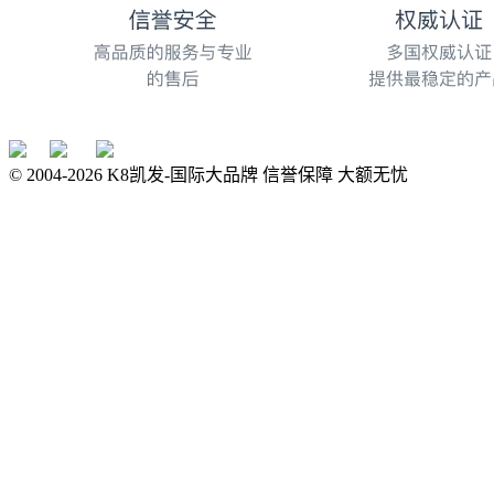
© 2004-
2026
K8凯发-国际大品牌 信誉保障 大额无忧