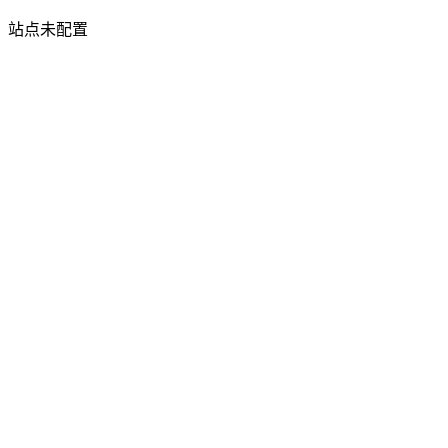
站点未配置