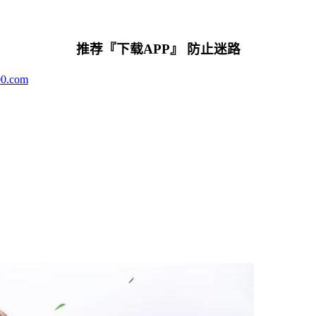
推荐『下载APP』 防止迷路
00.com