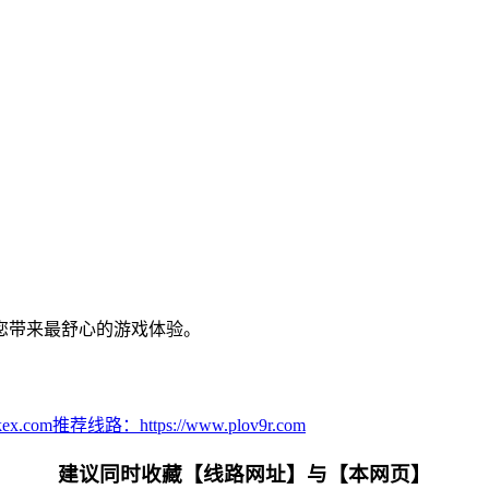
您带来最舒心的游戏体验。
kex.com
推荐线路：
https://www.plov9r.com
建议同时收藏【线路网址】与【本网页】