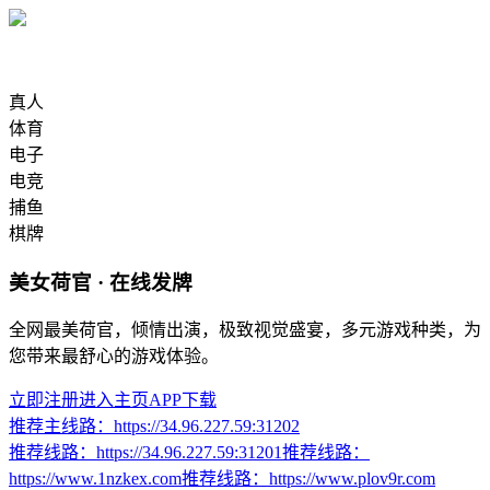
真人
体育
电子
电竞
捕鱼
棋牌
美女荷官 · 在线发牌
全网最美荷官，倾情出演，极致视觉盛宴，多元游戏种类，为
您带来最舒心的游戏体验。
立即注册
进入主页
APP下载
推荐主线路：
https://34.96.227.59:31202
推荐线路：
https://34.96.227.59:31201
推荐线路：
https://www.1nzkex.com
推荐线路：
https://www.plov9r.com