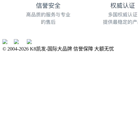
© 2004-
2026
K8凯发-国际大品牌 信誉保障 大额无忧