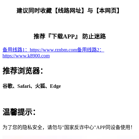
建议同时收藏【线路网址】与【本网页】
推荐『下载APP』 防止迷路
备用线路
1
：
https://www.rznbm.com
备用线路
2
：
https://www.k8900.com
推荐浏览器：
谷歌、Safari、火狐、Edge
温馨提示：
为了您的隐私安全，请勿与"国家反诈中心"APP同设备使用！