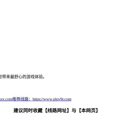
您带来最舒心的游戏体验。
kex.com
推荐线路：
https://www.plov9r.com
建议同时收藏【线路网址】与【本网页】