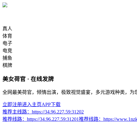
真人
体育
电子
电竞
捕鱼
棋牌
美女荷官 · 在线发牌
全网最美荷官，倾情出演，极致视觉盛宴，多元游戏种类，为
立即注册
进入主页
APP下载
推荐主线路：
https://34.96.227.59:31202
推荐线路：
https://34.96.227.59:31201
推荐线路：
https://www.1nz